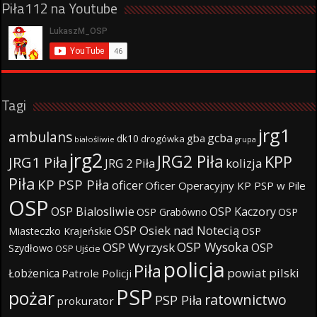
Piła112 na Youtube
Tagi
jrg1
ambulans
gcba
gba
dk10
drogówka
białośliwie
grupa
jrg2
JRG2 Piła
KPP
JRG1 Piła
JRG 2 Piła
kolizja
Piła
KP PSP Piła
oficer
Oficer Operacyjny KP PSP w Pile
OSP
OSP Bialosliwie
OSP Kaczory
OSP Grabówno
OSP
OSP Osiek nad Notecią
Miasteczko Krajeńskie
OSP
OSP Wysoka
OSP Wyrzysk
OSP
Szydłowo
OSP Ujście
policja
Piła
powiat pilski
Łobżenica
Patrole Policji
PSP
pożar
ratownictwo
PSP Piła
prokurator