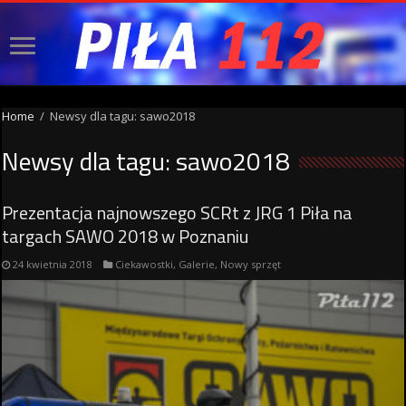
Home
/
Newsy dla tagu: sawo2018
Newsy dla tagu:
sawo2018
Prezentacja najnowszego SCRt z JRG 1 Piła na
targach SAWO 2018 w Poznaniu
24 kwietnia 2018
Ciekawostki
,
Galerie
,
Nowy sprzęt