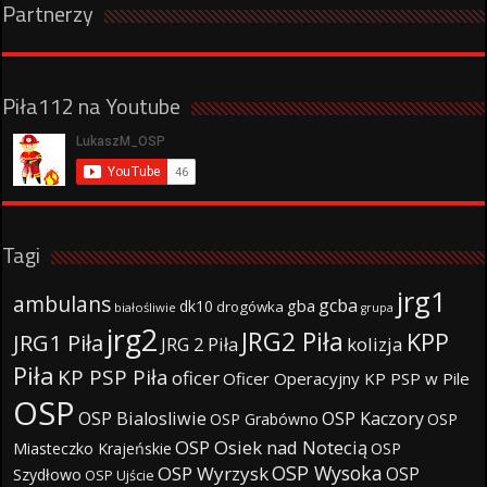
Partnerzy
Piła112 na Youtube
Tagi
jrg1
ambulans
gcba
gba
dk10
drogówka
białośliwie
grupa
jrg2
JRG2 Piła
KPP
JRG1 Piła
JRG 2 Piła
kolizja
Piła
KP PSP Piła
oficer
Oficer Operacyjny KP PSP w Pile
OSP
OSP Bialosliwie
OSP Kaczory
OSP Grabówno
OSP
OSP Osiek nad Notecią
Miasteczko Krajeńskie
OSP
OSP Wysoka
OSP Wyrzysk
OSP
Szydłowo
OSP Ujście