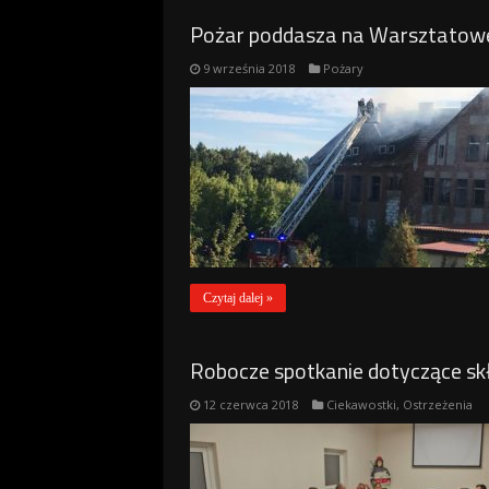
Pożar poddasza na Warsztatow
9 września 2018
Pożary
Czytaj dalej »
Robocze spotkanie dotyczące s
12 czerwca 2018
Ciekawostki
,
Ostrzeżenia