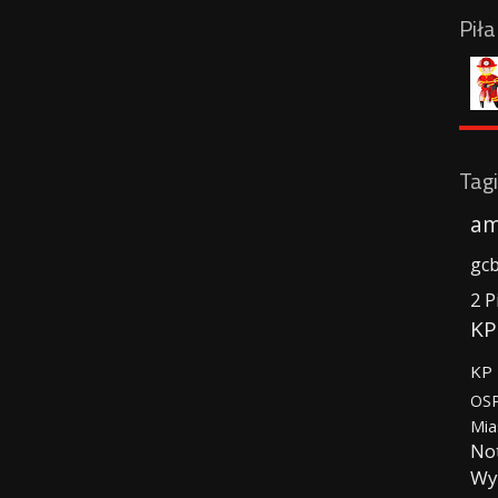
Pił
Tagi
am
gc
2 P
KP
KP 
OSP
Mia
No
Wy