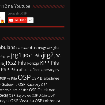
a112 na Youtube
bulans
gba
dk10
drogówka
białośliwie
jrg2
jrg1
JRG1 Piła
JRG
ba
grupa
JRG2 Piła
KPP Piła
iła
kolizja
 PSP Piła
oficer
Oficer Operacyjny
OSP
OSP Bialosliwie
PSP w Pile
OSP Kaczory
 Grabówno
OSP
OSP Osiek nad
steczko Krajeńskie
tecią
OSP
OSP Szydłowo
OSP Ujście
OSP Wysoka
rzysk
OSP Łobżenica