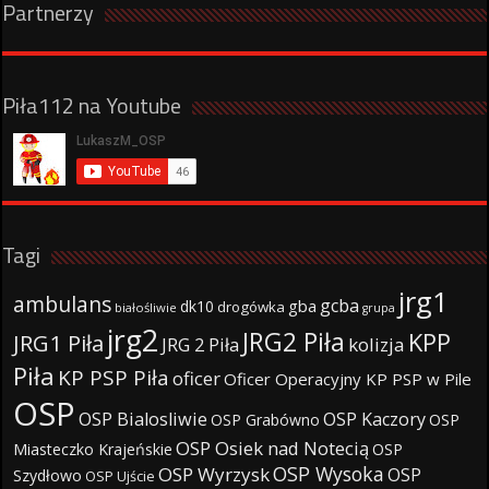
Partnerzy
Piła112 na Youtube
Tagi
jrg1
ambulans
gcba
gba
dk10
drogówka
białośliwie
grupa
jrg2
JRG2 Piła
KPP
JRG1 Piła
JRG 2 Piła
kolizja
Piła
KP PSP Piła
oficer
Oficer Operacyjny KP PSP w Pile
OSP
OSP Bialosliwie
OSP Kaczory
OSP Grabówno
OSP
OSP Osiek nad Notecią
Miasteczko Krajeńskie
OSP
OSP Wysoka
OSP Wyrzysk
OSP
Szydłowo
OSP Ujście